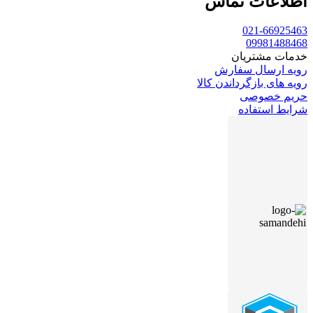
اطلاعات تماس
021-66925463
09981488468
خدمات مشتریان
رویه ارسال سفارش
رویه های بازگرداندن کالا
حریم خصوصی
شرایط استفاده