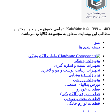
KalaYabe.ir © 1399 – 1403 | تمامی حقوق مربوط به محتوا و
مطالب این وبسایت متعلق به
مجموعه کالایاب
می‌باشد.
منو
دسته بندی ها
قطعات الکترونیکی
تجهیزات پزشکی
تجهیزات تست و اندازه گیری
تجهیزات زیبایی، پوست و مو و لاغری
تجهیزات فیزیوتراپی
تجهیزات ورزشی
بورس پدالهای صنعتی
قطعات خودرو
قطعات برقی (الکتریکی)
قطعات تخت و صندلی
قطعات لوازم خانگی