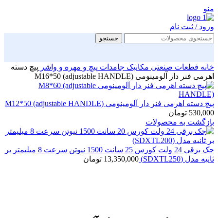
منو
ورود / ثبت نام
جستجو
خانه
قطعات صنعتی
مکانیک جامدات
پیچ و مهره و واشر
پیچ دسته
اهرمی فنر دار آلومینومی M16*50 (adjustable HANDLE)
پیچ دسته اهرمی فنر دار آلومینومی M12*50 (adjustable HANDLE)
530,000
تومان
بازگشت به محصولات
جک برقی 24 ولت کورس 25 سانت 1500 نیوتن سرعت 8 میلیمتر بر
ثانیه مدل (SDXTL250)
13,350,000
تومان
بزرگنمایی تصویر