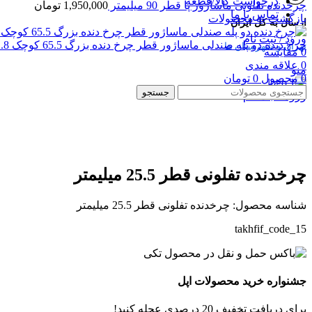
درخواست کالا/قطعه
چرخدنده تفلونی ماساژور پا قطر 90 میلیمتر
1,950,000
تومان
تماس با ما
بازگشت به محصولات
ارسال به کل ایران
ورود / ثبت نام
چرخ دنده دو پله صندلی ماساژور قطر چرخ دنده بزرگ 65.5 کوچک 21.8 میلیمتر
تهران و شهرستان ها
0
مقایسه
0
علاقه مندی
منو
0
محصول
0
تومان
جستجو
ورود / ثبت نام
بزرگنمایی تصویر
چرخدنده تفلونی قطر 25.5 میلیمتر
شناسه محصول:
چرخدنده تفلونی قطر 25.5 میلیمتر
takhfif_code_15
جشنواره خرید محصولات اپل
برای دریافت تخفیف 20 درصدی عجله کنید!