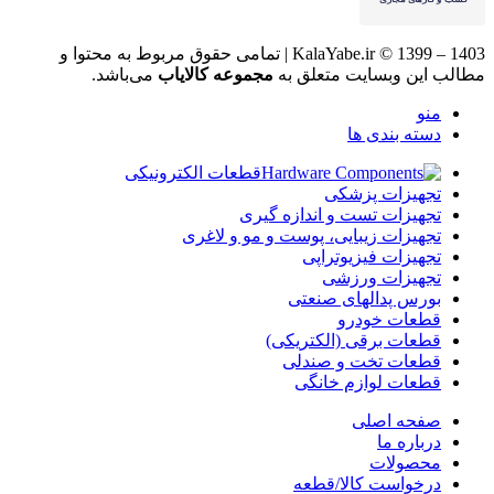
KalaYabe.ir © 1399 – 1403 | تمامی حقوق مربوط به محتوا و
مطالب این وبسایت متعلق به
مجموعه کالایاب
می‌باشد.
منو
دسته بندی ها
قطعات الکترونیکی
تجهیزات پزشکی
تجهیزات تست و اندازه گیری
تجهیزات زیبایی، پوست و مو و لاغری
تجهیزات فیزیوتراپی
تجهیزات ورزشی
بورس پدالهای صنعتی
قطعات خودرو
قطعات برقی (الکتریکی)
قطعات تخت و صندلی
قطعات لوازم خانگی
صفحه اصلی
درباره ما
محصولات
درخواست کالا/قطعه