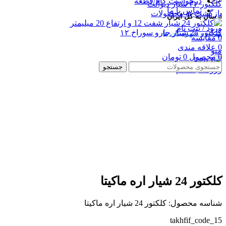
درخواست کالا/قطعه
کلکتور ۳۲ شیار دیوالت
تماس با ما
بازگشت به محصولات
ارسال به کل ایران
ورود / ثبت نام
کلکتور 24 شیار جارو سوراخ ۱۲
تهران و شهرستان ها
0
مقایسه
0
علاقه مندی
منو
0
محصول
0
تومان
جستجو
ورود / ثبت نام
بزرگنمایی تصویر
کلکتور 24 شیار اره ماکیتا
شناسه محصول:
کلکتور 24 شیار اره ماکیتا
takhfif_code_15