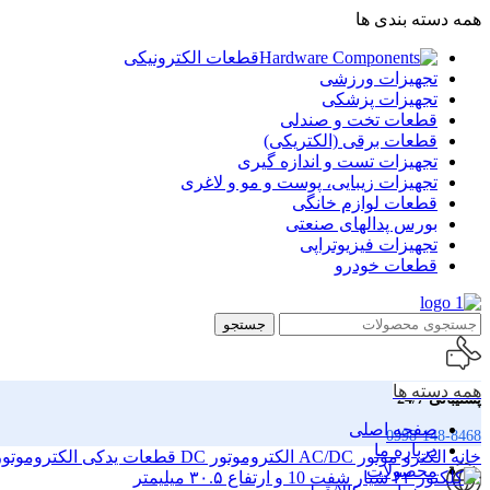
همه دسته بندی ها
قطعات الکترونیکی
تجهیزات ورزشی
تجهیزات پزشکی
قطعات تخت و صندلی
قطعات برقی (الکتریکی)
تجهیزات تست و اندازه گیری
تجهیزات زیبایی، پوست و مو و لاغری
قطعات لوازم خانگی
بورس پدالهای صنعتی
تجهیزات فیزیوتراپی
قطعات خودرو
جستجو
همه دسته ها
پشتیبانی 24/7
صفحه اصلی
0998-148-8468
درباره ما
خانه
الکترو موتور AC/DC
الکتروموتور DC
قطعات یدکی الکتروموتور C
محصولات