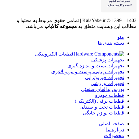
KalaYabe.ir © 1399 – 1403 | تمامی حقوق مربوط به محتوا و
مطالب این وبسایت متعلق به
مجموعه کالایاب
می‌باشد.
منو
دسته بندی ها
قطعات الکترونیکی
تجهیزات پزشکی
تجهیزات تست و اندازه گیری
تجهیزات زیبایی، پوست و مو و لاغری
تجهیزات فیزیوتراپی
تجهیزات ورزشی
بورس پدالهای صنعتی
قطعات خودرو
قطعات برقی (الکتریکی)
قطعات تخت و صندلی
قطعات لوازم خانگی
صفحه اصلی
درباره ما
محصولات