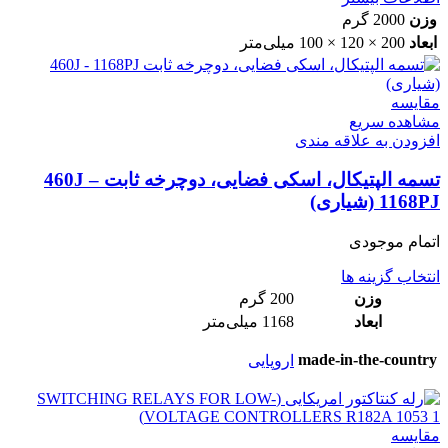
وزن
2000 گرم
ابعاد
200 × 120 × 100 میلی‌متر
مقایسه
مشاهده سریع
افزودن به علاقه مندی
تسمه الپتیکال، اسکی فضایی، دوچرخه ثابت 460J –
1168PJ (شیاری)
اتمام موجودی
انتخاب گزینه ها
وزن
200 گرم
ابعاد
1168 میلی‌متر
made-in-the-country
اروپایی
مقایسه