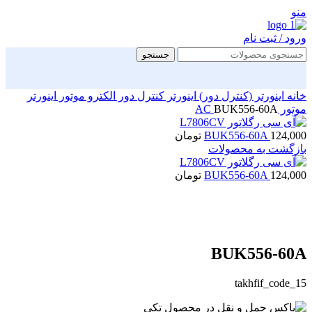
منو
ورود / ثبت نام
جستجو
خانه
اینورتر (کنترل دور)
اینورتر کنترل دور الکترو موتور
اینورتر
موتور AC
BUK556-60A
124,000
BUK556-60A
تومان
بازگشت به محصولات
124,000
BUK556-60A
تومان
بزرگنمایی تصویر
BUK556-60A
takhfif_code_15