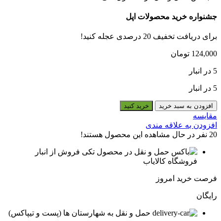
جشنواره خرید محصولات اپل
برای دریافت تخفیف 20 درصدی عجله کنید!
124,000
تومان
5 در انبار
5 در انبار
BUK556-
افزودن به سبد خرید
خرید کنید
60A
مقایسه
عدد
افزودن به علاقه مندی
20
نفر در حال مشاهده این محصول هستند!
فروش از انبار
فروشگاه کالایاب
فرصت خرید امروز
رایگان
حمل و نقل به شهارستان ها (پست و تیپاکس)