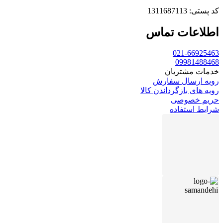
کد پستی: 1311687113
اطلاعات تماس
021-66925463
09981488468
خدمات مشتریان
رویه ارسال سفارش
رویه های بازگرداندن کالا
حریم خصوصی
شرایط استفاده