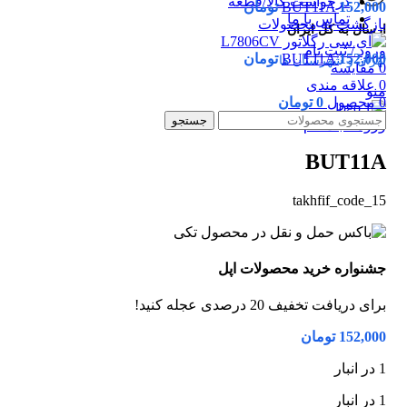
درخواست کالا/قطعه
152,000
BUT11A
تومان
تماس با ما
بازگشت به محصولات
ارسال به کل ایران
ورود / ثبت نام
152,000
BUT11A
تومان
تهران و شهرستان ها
0
مقایسه
0
علاقه مندی
منو
0
محصول
0
تومان
جستجو
بزرگنمایی تصویر
ورود / ثبت نام
BUT11A
takhfif_code_15
جشنواره خرید محصولات اپل
برای دریافت تخفیف 20 درصدی عجله کنید!
152,000
تومان
1 در انبار
1 در انبار