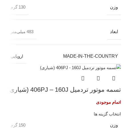
وزن
130 گرم
ابعاد
483 میلی‌متر
MADE-IN-THE-COUNTRY
اروپایی
تسمه موتور تردمیل 406PJ – 160J (شیاری)
اتمام موجودی
انتخاب گزینه ها
وزن
150 گرم