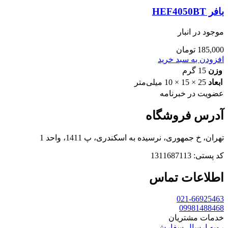
بافر HEF4050BT
موجود در انبار
185,000
تومان
افزودن به سبد خرید
وزن
15 گرم
ابعاد
25 × 15 × 10 میلی‌متر
عضویت در خبرنامه
آدرس فروشگاه
تهران، خ جمهوری، نرسیده به اسکندری، پ 1411، واحد 1
کد پستی: 1311687113
اطلاعات تماس
021-66925463
09981488468
خدمات مشتریان
رویه ارسال سفارش