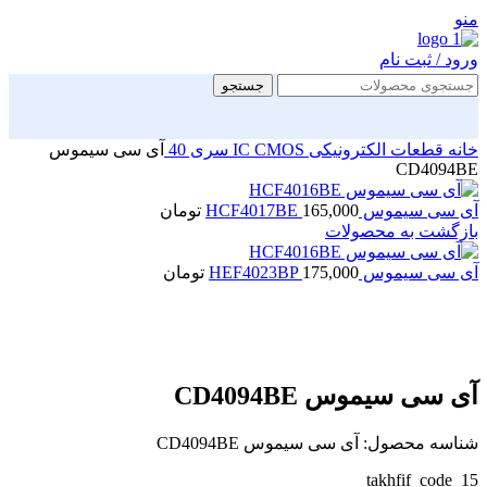
منو
ورود / ثبت نام
جستجو
خانه
قطعات الکترونیکی
CMOS سری 40
IC
آی سی سیموس
CD4094BE
آی سی سیموس HCF4017BE
165,000
تومان
بازگشت به محصولات
آی سی سیموس HEF4023BP
175,000
تومان
بزرگنمایی تصویر
آی سی سیموس CD4094BE
شناسه محصول:
آی سی سیموس CD4094BE
takhfif_code_15