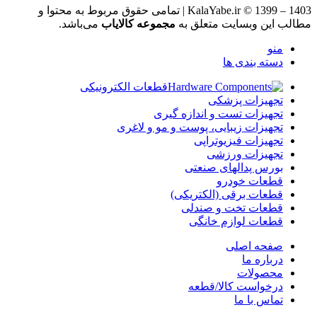
KalaYabe.ir © 1399 – 1403 | تمامی حقوق مربوط به محتوا و
مطالب این وبسایت متعلق به
مجموعه کالایاب
می‌باشد.
منو
دسته بندی ها
قطعات الکترونیکی
تجهیزات پزشکی
تجهیزات تست و اندازه گیری
تجهیزات زیبایی، پوست و مو و لاغری
تجهیزات فیزیوتراپی
تجهیزات ورزشی
بورس پدالهای صنعتی
قطعات خودرو
قطعات برقی (الکتریکی)
قطعات تخت و صندلی
قطعات لوازم خانگی
صفحه اصلی
درباره ما
محصولات
درخواست کالا/قطعه
تماس با ما