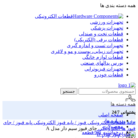
همه دسته بندی ها
قطعات الکترونیکی
تجهیزات ورزشی
تجهیزات پزشکی
قطعات تخت و صندلی
قطعات برقی (الکتریکی)
تجهیزات تست و اندازه گیری
تجهیزات زیبایی، پوست و مو و لاغری
قطعات لوازم خانگی
بورس پدالهای صنعتی
تجهیزات فیزیوتراپی
قطعات خودرو
جستجو
همه دسته ها
پشتیبانی 24/7
صفحه اصلی
درباره ما
خانه
قطعات الکترونیکی
فیوز / پایه فیوز الکترونیکی
پایه فیوز / جای
0998-148-8468
محصولات
فیوز ها الکترونیکی
جای فیوز سیم دار مدل A
درخواست کالا/قطعه