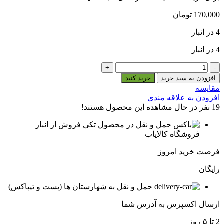
170,000
تومان
4 در انبار
4 در انبار
جای
فیوز
افزودن به سبد خرید
خرید کنید
سیم
مقایسه
دار
افزودن به علاقه مندی
مدل
19
نفر در حال مشاهده این محصول هستند!
A
عدد
فروش از انبار
فروشگاه کالایاب
فرصت خرید امروز
رایگان
حمل و نقل به شهارستان ها (پست و تیپاکس)
ارسال اکسپرس به آدرس شما
2 تا ۵ روز