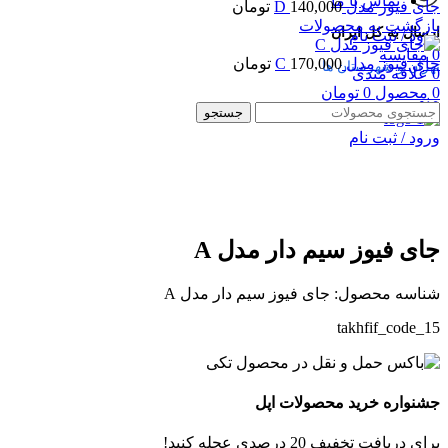
تماس با ما
جای فیوز مدل D
140,000
تومان
بازگشت به محصولات
ارسال به کل ایران
ورود / ثبت نام
0
مقایسه
جای فیوز مدل C
170,000
تومان
تهران و شهرستان ها
0
علاقه مندی
0
محصول
0
تومان
منو
جستجو
ورود / ثبت نام
بزرگنمایی تصویر
جای فیوز سیم دار مدل A
شناسه محصول:
جای فیوز سیم دار مدل A
takhfif_code_15
جشنواره خرید محصولات اپل
برای دریافت تخفیف 20 درصدی عجله کنید!