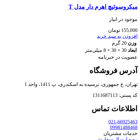
میکروسوئیچ اهرم دار مدل T
موجود در انبار
155,000
تومان
افزودن به سبد خرید
وزن
20 گرم
ابعاد
30 × 30 × 8 میلی‌متر
عضویت در خبرنامه
آدرس فروشگاه
تهران، خ جمهوری، نرسیده به اسکندری، پ 1411، واحد 1
کد پستی: 1311687113
اطلاعات تماس
021-66925463
09981488468
خدمات مشتریان
رویه ارسال سفارش