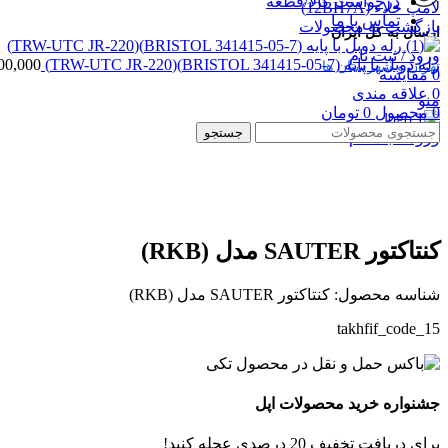
درخواست کالا/قطعه
لامپ خلاء (12BH7A)
تماس با ما
بازگشت به محصولات
ارسال به کل ایران
ورود / ثبت نام
رله دوبل با پایه (BRISTOL 341415-05-7)(TRW-UTC JR-220)
00,000
تهران و شهرستان ها
0
مقایسه
0
علاقه مندی
منو
0
محصول
0
تومان
جستجو
ورود / ثبت نام
بزرگنمایی تصویر
کنتاکتور SAUTER مدل (RKB)
شناسه محصول:
کنتاکتور SAUTER مدل (RKB)
takhfif_code_15
جشنواره خرید محصولات اپل
برای دریافت تخفیف 20 درصدی عجله کنید!