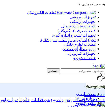
همه دسته بندی ها
قطعات الکترونیکی
تجهیزات ورزشی
تجهیزات پزشکی
قطعات تخت و صندلی
قطعات برقی (الکتریکی)
تجهیزات تست و اندازه گیری
تجهیزات زیبایی، پوست و مو و لاغری
قطعات لوازم خانگی
بورس پدالهای صنعتی
تجهیزات فیزیوتراپی
قطعات خودرو
جستجو
همه دسته ها
پشتیبانی 24/7
صفحه اصلی
0998-148-8468
درباره ما
خانه
قطعات دستگاه و تجهیزات ورزشی
قطعات یدکی تردمیل
درایور 
محصولات