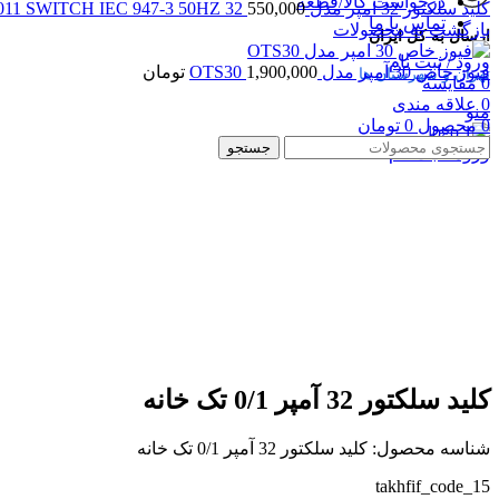
درخواست کالا/قطعه
کلید سلکتور 32 آمپر مدل CRAIG & DERRICOTT RDL3011 SWITCH IEC 947-3 50HZ 32
550,000
تماس با ما
بازگشت به محصولات
ارسال به کل ایران
ورود / ثبت نام
فیوز خاص 30 آمپر مدل OTS30
1,900,000
تومان
تهران و شهرستان ها
0
مقایسه
0
علاقه مندی
منو
0
محصول
0
تومان
جستجو
ورود / ثبت نام
بزرگنمایی تصویر
کلید سلکتور 32 آمپر 0/1 تک خانه
شناسه محصول:
کلید سلکتور 32 آمپر 0/1 تک خانه
takhfif_code_15