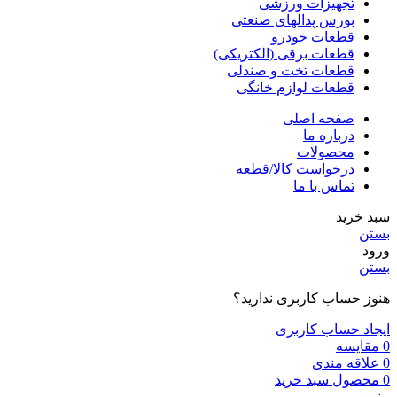
تجهیزات ورزشی
بورس پدالهای صنعتی
قطعات خودرو
قطعات برقی (الکتریکی)
قطعات تخت و صندلی
قطعات لوازم خانگی
صفحه اصلی
درباره ما
محصولات
درخواست کالا/قطعه
تماس با ما
سبد خرید
بستن
ورود
بستن
هنوز حساب کاربری ندارید؟
ایجاد حساب کاربری
0
مقایسه
0
علاقه مندی
0
محصول
سبد خرید
منو