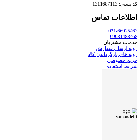
کد پستی: 1311687113
اطلاعات تماس
021-66925463
09981488468
خدمات مشتریان
رویه ارسال سفارش
رویه های بازگرداندن کالا
حریم خصوصی
شرایط استفاده