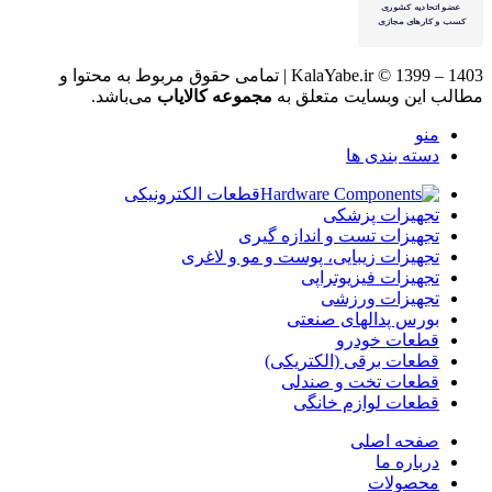
KalaYabe.ir © 1399 – 1403 | تمامی حقوق مربوط به محتوا و
مطالب این وبسایت متعلق به
مجموعه کالایاب
می‌باشد.
منو
دسته بندی ها
قطعات الکترونیکی
تجهیزات پزشکی
تجهیزات تست و اندازه گیری
تجهیزات زیبایی، پوست و مو و لاغری
تجهیزات فیزیوتراپی
تجهیزات ورزشی
بورس پدالهای صنعتی
قطعات خودرو
قطعات برقی (الکتریکی)
قطعات تخت و صندلی
قطعات لوازم خانگی
صفحه اصلی
درباره ما
محصولات