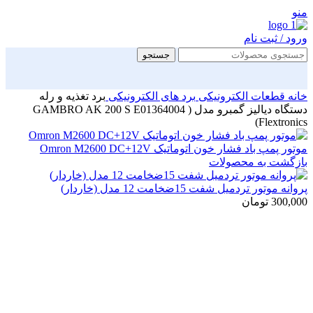
منو
ورود / ثبت نام
جستجو
خانه
قطعات الکترونیکی
برد های الکترونیکی
برد تغذیه و رله
دستگاه دیالیز گمبرو مدل ( GAMBRO AK 200 S E01364004
Flextronics)
موتور پمپ باد فشار خون اتوماتیک Omron M2600 DC+12V
بازگشت به محصولات
پروانه موتور تردمیل شفت 15ضخامت 12 مدل (خاردار)
300,000
تومان