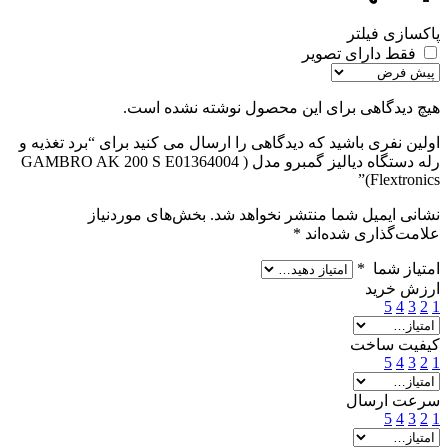
پاکسازی فیلتر
فقط دارای تصویر
هیچ دیدگاهی برای این محصول نوشته نشده است.
اولین نفری باشید که دیدگاهی را ارسال می کنید برای “برد تغذیه و
رله دستگاه دیالیز گمبرو مدل ( GAMBRO AK 200 S E01364004
Flextronics)”
نشانی ایمیل شما منتشر نخواهد شد.
بخش‌های موردنیاز
علامت‌گذاری شده‌اند
*
امتیاز شما
*
ارزش خرید
5
4
3
2
1
کیفیت ساخت
5
4
3
2
1
سرعت ارسال
5
4
3
2
1