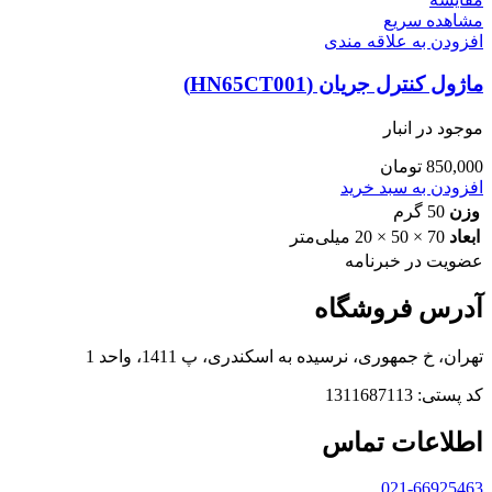
مشاهده سریع
افزودن به علاقه مندی
ماژول کنترل جریان (HN65CT001)
موجود در انبار
850,000
تومان
افزودن به سبد خرید
وزن
50 گرم
ابعاد
70 × 50 × 20 میلی‌متر
عضویت در خبرنامه
آدرس فروشگاه
تهران، خ جمهوری، نرسیده به اسکندری، پ 1411، واحد 1
کد پستی: 1311687113
اطلاعات تماس
021-66925463