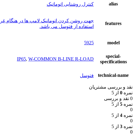
alias
کنترل روشنایی اتوماتیک
جهت روشن کردن اتوماتیک لامپ ها در هنگام غرو
features
استفاده از فتوسل می باشد.
5925
model
special-
IP65
,
W-COMMON B-LINE R-LOAD
specifications
technical-name
فتوسل
نقد و بررسی مشتریان
نمره
0
از 5
0 نقد و بررسی
نمره
5
از 5
0
نمره
4
از 5
0
نمره
3
از 5
0