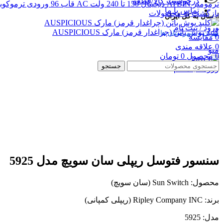
درخواست کالا/قطعه
ترمومتر ATBIN دیجیتال 150 تا 240 ولت AC قاب 96 ورودی ترموکوبل تایپ
تماس با ما
بازگشت به محصولات
ارسال به کل ایران
ورود / ثبت نام
کلید پوش باتن (چراغدار قرمز) مارک AUSPICIOUS
تهران و شهرستان ها
0
مقایسه
-31%
0
علاقه مندی
منو
0
محصول
0
تومان
جستجو
ورود / ثبت نام
بزرگنمایی تصویر
سنسور فتوسل ریپلی سان سویچ مدل 5925
محصول: Sun Switch (سان سویچ)
برند: Ripley Company INC (ریپلی کمپانی)
مدل: 5925