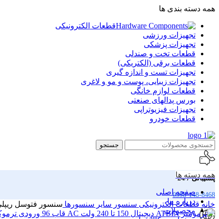
همه دسته بندی ها
قطعات الکترونیکی
تجهیزات ورزشی
تجهیزات پزشکی
قطعات تخت و صندلی
قطعات برقی (الکتریکی)
تجهیزات تست و اندازه گیری
تجهیزات زیبایی، پوست و مو و لاغری
قطعات لوازم خانگی
بورس پدالهای صنعتی
تجهیزات فیزیوتراپی
قطعات خودرو
جستجو
همه دسته ها
پشتیبانی 24/7
صفحه اصلی
0998-148-8468
درباره ما
خانه
قطعات الکترونیکی
سنسور
سایر سنسورها
سنسور فتوسل ریپلی س
محصولات