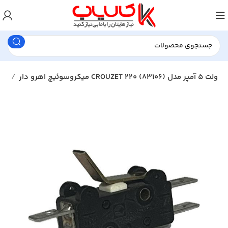
میکروسوئیچ اهرو دار CROUZET 220 ولت 5 آمپر مدل (83106)
میکروسوئیچ