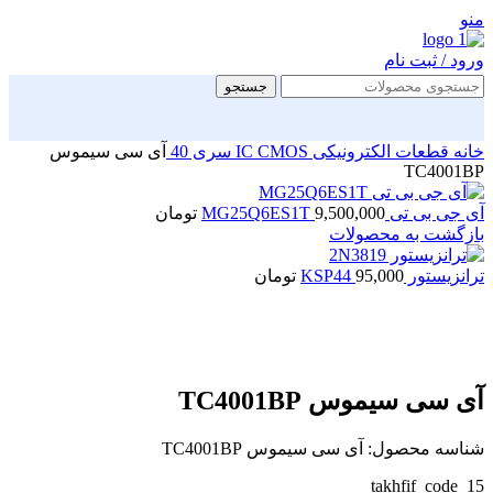
منو
ورود / ثبت نام
جستجو
خانه
قطعات الکترونیکی
CMOS سری 40
IC
آی سی سیموس
TC4001BP
آی جی بی تی MG25Q6ES1T
9,500,000
تومان
بازگشت به محصولات
ترانزیستور KSP44
95,000
تومان
بزرگنمایی تصویر
آی سی سیموس TC4001BP
شناسه محصول:
آی سی سیموس TC4001BP
takhfif_code_15